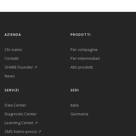
AZIENDA
PRODOTTI
Chi siamo
Per compagnie
Contatti
Per intermediari
SHARE Founder ↗
Altri prodotti
News
SERVIZI
SEDI
Data Center
Italia
Diagnostic Center
Germania
Learning Center ↗
SMS listino prezzi ↗