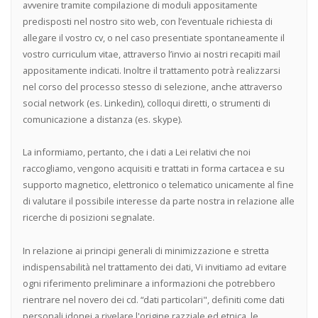
avvenire tramite compilazione di moduli appositamente
predisposti nel nostro sito web, con l’eventuale richiesta di
allegare il vostro cv, o nel caso presentiate spontaneamente il
vostro curriculum vitae, attraverso l’invio ai nostri recapiti mail
appositamente indicati. Inoltre il trattamento potrà realizzarsi
nel corso del processo stesso di selezione, anche attraverso
social network (es. Linkedin), colloqui diretti, o strumenti di
comunicazione a distanza (es. skype).
La informiamo, pertanto, che i dati a Lei relativi che noi
raccogliamo, vengono acquisiti e trattati in forma cartacea e su
supporto magnetico, elettronico o telematico unicamente al fine
di valutare il possibile interesse da parte nostra in relazione alle
ricerche di posizioni segnalate.
In relazione ai principi generali di minimizzazione e stretta
indispensabilità nel trattamento dei dati, Vi invitiamo ad evitare
ogni riferimento preliminare a informazioni che potrebbero
rientrare nel novero dei cd. “dati particolari", definiti come dati
personali idonei a rivelare l'origine razziale ed etnica, le