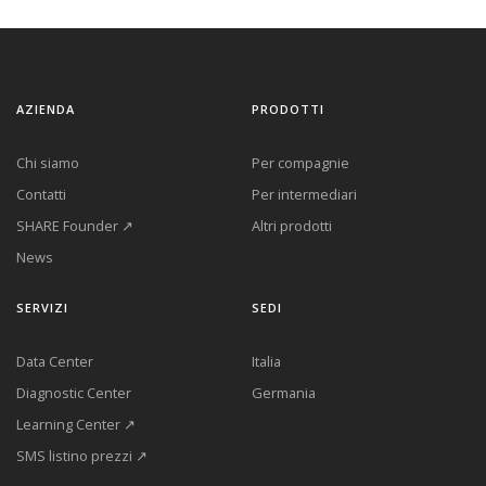
AZIENDA
PRODOTTI
Chi siamo
Per compagnie
Contatti
Per intermediari
SHARE Founder ↗
Altri prodotti
News
SERVIZI
SEDI
Data Center
Italia
Diagnostic Center
Germania
Learning Center ↗
SMS listino prezzi ↗